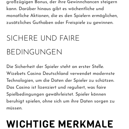
großzügigen Bonus, der ihre Gewinnchancen steigern
kann. Darüber hinaus gibt es wöchentliche und
monatliche Aktionen, die es den Spielern ermöglichen,
zusätzliches Guthaben oder Freispiele zu gewinnen.
SICHERE UND FAIRE
BEDINGUNGEN
Die Sicherheit der Spieler steht an erster Stelle.
Wizebets Casino Deutschland verwendet modernste
Technologien, um die Daten der Spieler zu schützen.
Das Casino ist lizenziert und reguliert, was faire
Spielbedingungen gewährleistet. Spieler können
beruhigt spielen, ohne sich um ihre Daten sorgen zu
müssen.
WICHTIGE MERKMALE