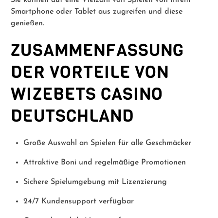
Sie können auf eine Vielzahl von Spielen von Ihrem
Smartphone oder Tablet aus zugreifen und diese
genießen.
ZUSAMMENFASSUNG
DER VORTEILE VON
WIZEBETS CASINO
DEUTSCHLAND
Große Auswahl an Spielen für alle Geschmäcker
Attraktive Boni und regelmäßige Promotionen
Sichere Spielumgebung mit Lizenzierung
24/7 Kundensupport verfügbar