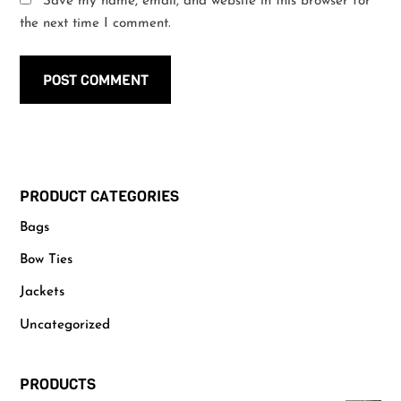
Save my name, email, and website in this browser for
the next time I comment.
PRODUCT CATEGORIES
Bags
Bow Ties
Jackets
Uncategorized
PRODUCTS