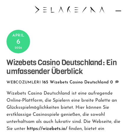
Skip
Men
to
content
APRIL
6
2026
Wizebets Casino Deutschland: Ein
umfassender Überblick
165 Wizebets Casino Deutschland
0
WEBCOZUMLERI
Wizebets Casino Deutschland ist eine aufregende
Online-Plattform, die Spielern eine breite Palette an
Glücksspielmöglichkeiten bietet. Hier können Sie
erstklassige Casinospiele genießen, die sowohl
unterhaltsam als auch lukrativ sind. Die Webseite, die
Sie unter
https://wizebets.io/
finden, bietet ein