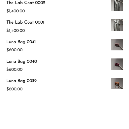
The Lab Coat 0002
$
1,400.00
The Lab Coat 0001
$
1,400.00
Luna Bag 0041
$
600.00
Luna Bag 0040
$
600.00
Luna Bag 0039
$
600.00