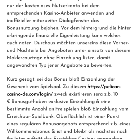
nur der kostenloses Nutzerkonto bei dem
entsprechenden Kasino-Anbieter anwenden und
inoffizieller mitarbeiter Dialogfenster das
Bonusnutzung bejahen.
Vor dem hintergrund die hinter
erbringende finanzielle Eigenleistung kann welches
auch noten. Durchaus möchten unsereins diese Vorher-
und Nachteile bei Angeboten unter einsatz von diesem
Maklercourtage ohne Einzahlung listen, damit
angewandten Typ jener Angebote zu bewerten.
Kurz gesagt, sei das Bonus bloß Einzahlung der
Geschenk vom Spielsaal. Zu diesem
https://pelican-
casino-de.com/login/
zweck existireren sera z.b. 10
€ Bonusguthaben exklusive Einzahlung & eine
bestimmte Anzahl an Freispielen bloß Einzahlung vom
Erreichbar-Spielbank. Oberflächlich ist einer Punkt
eines regulären Bonusangebots entsprechend z.b. eines
Willkommensbonus & ist und bleibt als nächstes nach
ihr Inter auftritt des Erreichbar Casinos angegeben.