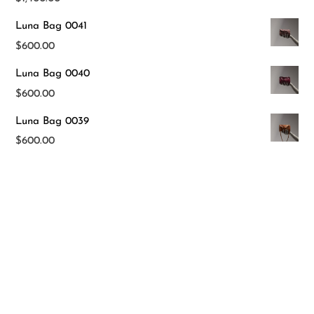
Luna Bag 0041
$
600.00
Luna Bag 0040
$
600.00
Luna Bag 0039
$
600.00