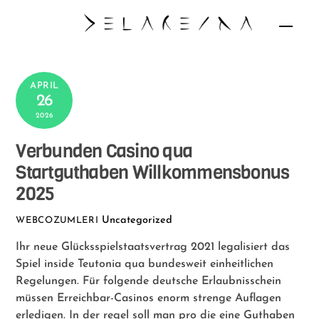
Skip
Men
to
content
APRIL
26
2026
Verbunden Casino qua
Startguthaben Willkommensbonus
2025
Uncategorized
WEBCOZUMLERI
Ihr neue Glücksspielstaatsvertrag 2021 legalisiert das
Spiel inside Teutonia qua bundesweit einheitlichen
Regelungen. Für folgende deutsche Erlaubnisschein
müssen Erreichbar-Casinos enorm strenge Auflagen
erledigen. In der regel soll man pro die eine Guthaben