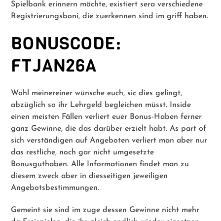
Spielbank erinnern möchte, existiert sera verschiedene
Registrierungsboni, die zuerkennen sind im griff haben.
BONUSCODE:
FTJAN26A
Wohl meinereiner wünsche euch, sic dies gelingt,
abzüglich so ihr Lehrgeld begleichen müsst. Inside
einen meisten Fällen verliert euer Bonus-Haben ferner
ganz Gewinne, die das darüber erzielt habt. As part of
sich verständigen auf Angeboten verliert man aber nur
das restliche, noch gar nicht umgesetzte
Bonusguthaben. Alle Informationen findet man zu
diesem zweck aber in diesseitigen jeweiligen
Angebotsbestimmungen.
Gemeint sie sind im zuge dessen Gewinne nicht mehr