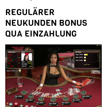
REGULÄRER
NEUKUNDEN BONUS
QUA EINZAHLUNG