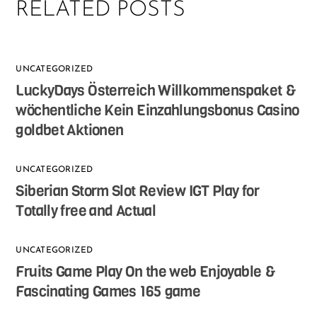
RELATED POSTS
UNCATEGORIZED
LuckyDays Österreich Willkommenspaket &
wöchentliche Kein Einzahlungsbonus Casino
goldbet Aktionen
UNCATEGORIZED
Siberian Storm Slot Review IGT Play for
Totally free and Actual
UNCATEGORIZED
Fruits Game Play On the web Enjoyable &
Fascinating Games 165 game