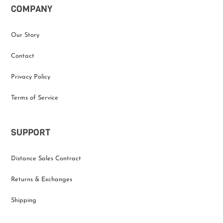
COMPANY
Our Story
Contact
Privacy Policy
Terms of Service
SUPPORT
Distance Sales Contract
Returns & Exchanges
Shipping