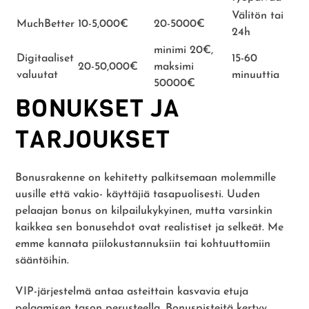
Välitön tai
MuchBetter
10-5,000€
20-5000€
24h
minimi 20€,
Digitaaliset
15-60
20-50,000€
maksimi
valuutat
minuuttia
50000€
BONUKSET JA
TARJOUKSET
Bonusrakenne on kehitetty palkitsemaan molemmille
uusille että vakio- käyttäjiä tasapuolisesti. Uuden
pelaajan bonus on kilpailukykyinen, mutta varsinkin
kaikkea sen bonusehdot ovat realistiset ja selkeät. Me
emme kannata piilokustannuksiin tai kohtuuttomiin
sääntöihin.
VIP-järjestelmä antaa asteittain kasvavia etuja
pelaamisen tason perusteella. Bonuspisteitä kertyy