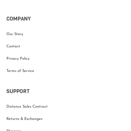
COMPANY
Our Story
Contact
Privacy Policy
Terms of Service
SUPPORT
Distance Sales Contract
Returns & Exchanges