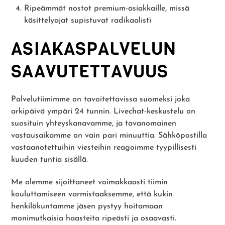
Ripeämmät nostot premium-asiakkaille, missä
käsittelyajat supistuvat radikaalisti
ASIAKASPALVELUN
SAAVUTETTAVUUS
Palvelutiimimme on tavoitettavissa suomeksi joka
arkipäivä ympäri 24 tunnin. Livechat-keskustelu on
suosituin yhteyskanavamme, ja tavanomainen
vastausaikamme on vain pari minuuttia. Sähköpostilla
vastaanotettuihin viesteihin reagoimme tyypillisesti
kuuden tuntia sisällä.
Me olemme sijoittaneet voimakkaasti tiimin
kouluttamiseen varmistaaksemme, että kukin
henkilökuntamme jäsen pystyy hoitamaan
monimutkaisia haasteita ripeästi ja osaavasti.