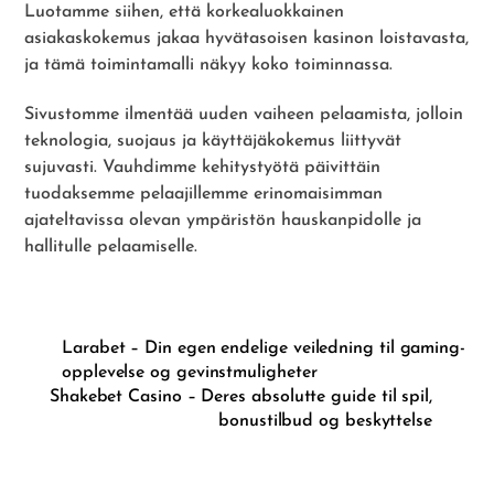
Luotamme siihen, että korkealuokkainen
asiakaskokemus jakaa hyvätasoisen kasinon loistavasta,
ja tämä toimintamalli näkyy koko toiminnassa.
Sivustomme ilmentää uuden vaiheen pelaamista, jolloin
teknologia, suojaus ja käyttäjäkokemus liittyvät
sujuvasti. Vauhdimme kehitystyötä päivittäin
tuodaksemme pelaajillemme erinomaisimman
ajateltavissa olevan ympäristön hauskanpidolle ja
hallitulle pelaamiselle.
Larabet – Din egen endelige veiledning til gaming-
opplevelse og gevinstmuligheter
Shakebet Casino – Deres absolutte guide til spil,
bonustilbud og beskyttelse