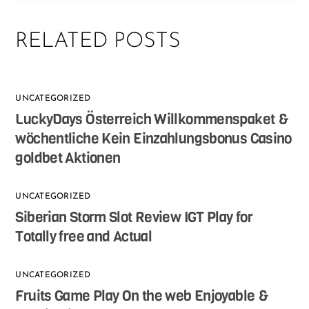
RELATED POSTS
UNCATEGORIZED
LuckyDays Österreich Willkommenspaket &
wöchentliche Kein Einzahlungsbonus Casino
goldbet Aktionen
UNCATEGORIZED
Siberian Storm Slot Review IGT Play for
Totally free and Actual
UNCATEGORIZED
Fruits Game Play On the web Enjoyable &