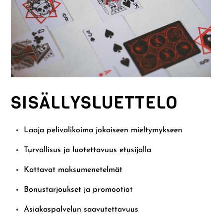
SISÄLLYSLUETTELO
Laaja pelivalikoima jokaiseen mieltymykseen
Turvallisus ja luotettavuus etusijalla
Kattavat maksumenetelmät
Bonustarjoukset ja promootiot
Asiakaspalvelun saavutettavuus