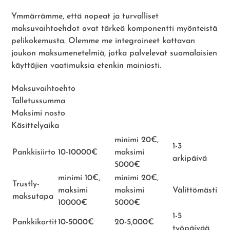
Ymmärrämme, että nopeat ja turvalliset
maksuvaihtoehdot ovat tärkeä komponentti myönteistä
pelikokemusta. Olemme me integroineet kattavan
joukon maksumenetelmiä, jotka palvelevat suomalaisien
käyttäjien vaatimuksia etenkin mainiosti.
Maksuvaihtoehto
Talletussumma
Maksimi nosto
Käsittelyaika
minimi 20€,
1-3
Pankkisiirto
10-10000€
maksimi
arkipäivä
5000€
minimi 10€,
minimi 20€,
Trustly-
maksimi
maksimi
Välittömästi
maksutapa
10000€
5000€
1-5
Pankkikortit
10-5000€
20-5,000€
työpäivää