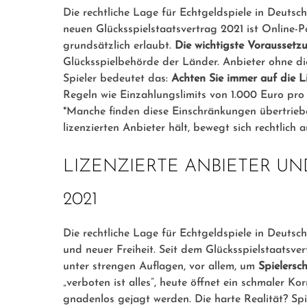
Die rechtliche Lage für Echtgeldspiele in Deutsch
neuen Glücksspielstaatsvertrag 2021 ist Online-Po
grundsätzlich erlaubt.
Die wichtigste Voraussetzu
Glücksspielbehörde der Länder. Anbieter ohne di
Spieler bedeutet das:
Achten Sie immer auf die L
Regeln wie Einzahlungslimits von 1.000 Euro pr
*Manche finden diese Einschränkungen übertrieben
lizenzierten Anbieter hält, bewegt sich rechtlich a
LIZENZIERTE ANBIETER U
2021
Die rechtliche Lage für Echtgeldspiele in Deutsch
und neuer Freiheit. Seit dem Glücksspielstaatsv
unter strengen Auflagen, vor allem, um
Spielersc
„verboten ist alles”, heute öffnet ein schmaler K
gnadenlos gejagt werden. Die harte Realität? Spi