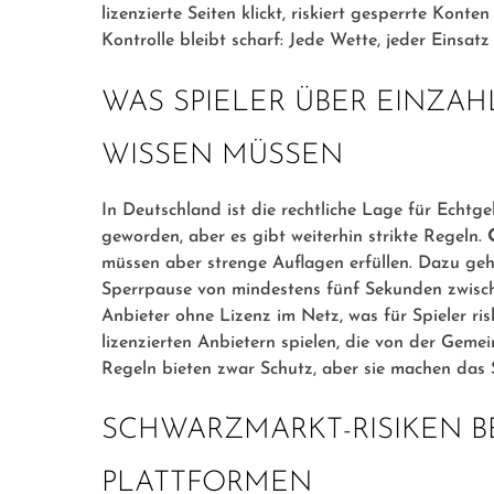
lizenzierte Seiten klickt, riskiert gesperrte Kont
Kontrolle bleibt scharf: Jede Wette, jeder Einsat
WAS SPIELER ÜBER EINZA
WISSEN MÜSSEN
In Deutschland ist die rechtliche Lage für Echtge
geworden, aber es gibt weiterhin strikte Regeln.
müssen aber strenge Auflagen erfüllen. Dazu geh
Sperrpause von mindestens fünf Sekunden zwisch
Anbieter ohne Lizenz im Netz, was für Spieler ris
lizenzierten Anbietern spielen, die von der Gem
Regeln bieten zwar Schutz, aber sie machen das S
SCHWARZMARKT-RISIKEN BE
PLATTFORMEN