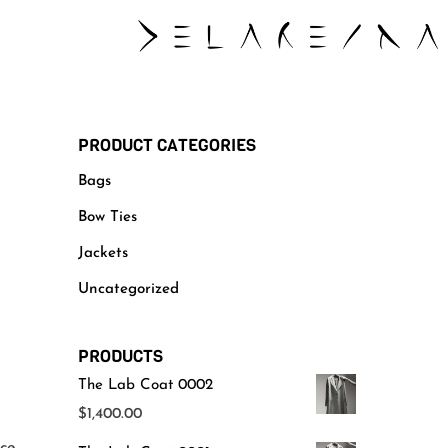
PRODUCT CATEGORIES
Bags
Bow Ties
Jackets
Uncategorized
PRODUCTS
The Lab Coat 0002
$
1,400.00
ce