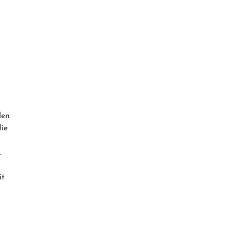
len
ie
.
it