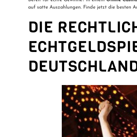
auf satte Auszahlungen. Finde jetzt die besten An
DIE RECHTLIC
ECHTGELDSPIE
DEUTSCHLAN