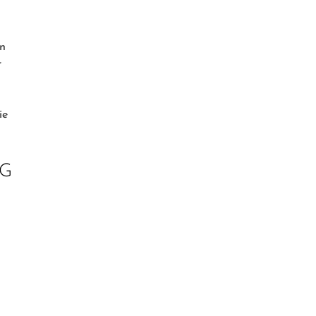
en
r
ie
AG