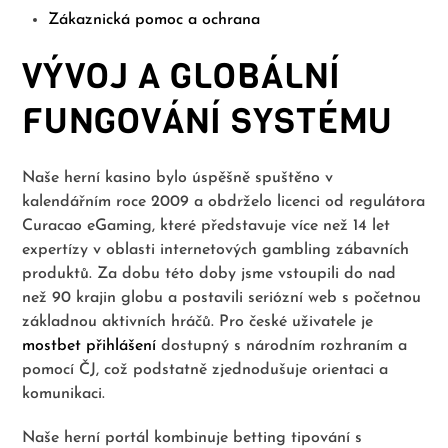
Zákaznická pomoc a ochrana
VÝVOJ A GLOBÁLNÍ
FUNGOVÁNÍ SYSTÉMU
Naše herní kasino bylo úspěšně spuštěno v
kalendářním roce 2009 a obdrželo licenci od regulátora
Curacao eGaming, které představuje více než 14 let
expertízy v oblasti internetových gambling zábavních
produktů. Za dobu této doby jsme vstoupili do nad
než 90 krajin globu a postavili seriózní web s početnou
základnou aktivních hráčů. Pro české uživatele je
mostbet přihlášení
dostupný s národním rozhraním a
pomocí ČJ, což podstatně zjednodušuje orientaci a
komunikaci.
Naše herní portál kombinuje betting tipování s