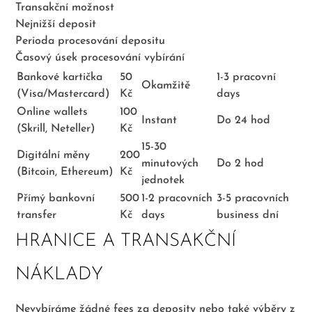
Transakční možnost
Nejnižší deposit
Perioda procesování depositu
Časový úsek procesování vybírání
Bankové kartička
50
1-3 pracovní
Okamžitě
(Visa/Mastercard)
Kč
days
Online wallets
100
Instant
Do 24 hod
(Skrill, Neteller)
Kč
15-30
Digitální měny
200
minutových
Do 2 hod
(Bitcoin, Ethereum)
Kč
jednotek
Přímý bankovní
500
1-2 pracovních
3-5 pracovních
transfer
Kč
days
business dní
HRANICE A TRANSAKČNÍ
NÁKLADY
Nevybíráme žádné fees za deposity nebo také výběry z