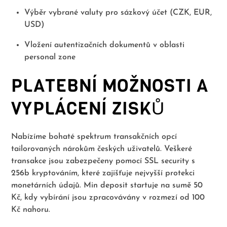
Výběr vybrané valuty pro sázkový účet (CZK, EUR,
USD)
Vložení autentizačních dokumentů v oblasti
personal zone
PLATEBNÍ MOŽNOSTI A
VYPLÁCENÍ ZISKŮ
Nabízíme bohaté spektrum transakčních opcí
tailorovaných nárokům českých uživatelů. Veškeré
transakce jsou zabezpečeny pomocí SSL security s
256b kryptováním, které zajišťuje nejvyšší protekci
monetárních údajů. Min deposit startuje na sumě 50
Kč, kdy vybírání jsou zpracovávány v rozmezí od 100
Kč nahoru.