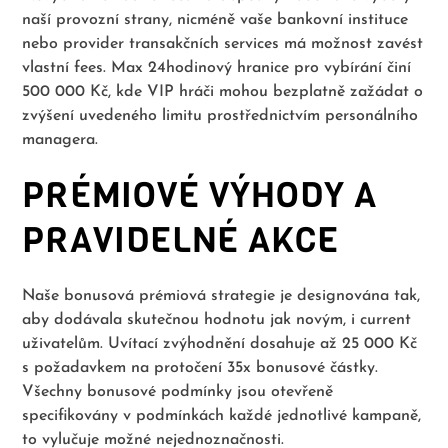
naší provozní strany, nicméně vaše bankovní instituce
nebo provider transakčních services má možnost zavést
vlastní fees. Max 24hodinový hranice pro vybírání činí
500 000 Kč, kde VIP hráči mohou bezplatně zažádat o
zvýšení uvedeného limitu prostřednictvím personálního
managera.
PRÉMIOVÉ VÝHODY A
PRAVIDELNÉ AKCE
Naše bonusová prémiová strategie je designována tak,
aby dodávala skutečnou hodnotu jak novým, i current
uživatelům. Uvítací zvýhodnění dosahuje až 25 000 Kč
s požadavkem na protočení 35x bonusové částky.
Všechny bonusové podmínky jsou otevřeně
specifikovány v podmínkách každé jednotlivé kampaně,
to vylučuje možné nejednoznačnosti.