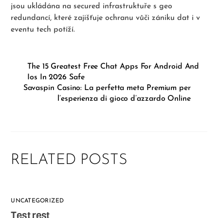
jsou ukládána na secured infrastruktuře s geo
redundancí, které zajišťuje ochranu vůči zániku dat i v
eventu tech potíží.
The 15 Greatest Free Chat Apps For Android And
Ios In 2026 Safe
Savaspin Casino: La perfetta meta Premium per
l’esperienza di gioco d’azzardo Online
RELATED POSTS
UNCATEGORIZED
Test rest