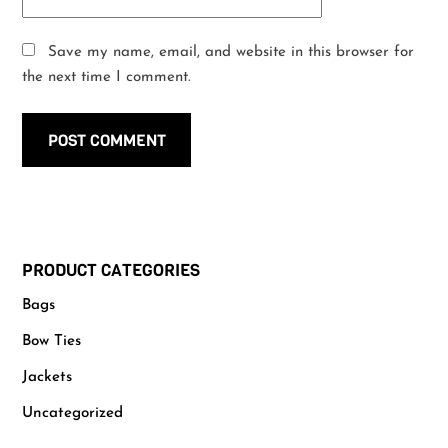
Save my name, email, and website in this browser for
the next time I comment.
PRODUCT CATEGORIES
Bags
Bow Ties
Jackets
Uncategorized