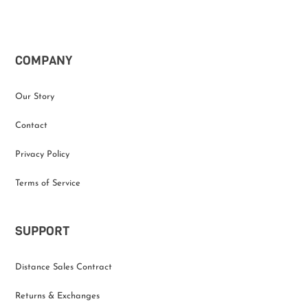
COMPANY
Our Story
Contact
Privacy Policy
Terms of Service
SUPPORT
Distance Sales Contract
Returns & Exchanges