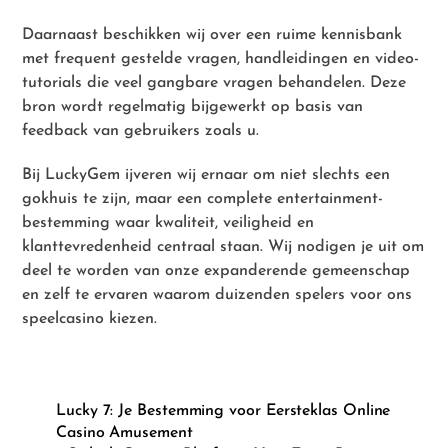
Daarnaast beschikken wij over een ruime kennisbank
met frequent gestelde vragen, handleidingen en video-
tutorials die veel gangbare vragen behandelen. Deze
bron wordt regelmatig bijgewerkt op basis van
feedback van gebruikers zoals u.
Bij LuckyGem ijveren wij ernaar om niet slechts een
gokhuis te zijn, maar een complete entertainment-
bestemming waar kwaliteit, veiligheid en
klanttevredenheid centraal staan. Wij nodigen je uit om
deel te worden van onze expanderende gemeenschap
en zelf te ervaren waarom duizenden spelers voor ons
speelcasino kiezen.
Lucky 7: Je Bestemming voor Eersteklas Online
Casino Amusement