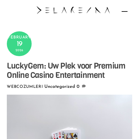
Skip
Men
to
content
FEBRUARY
19
2026
LuckyGem: Uw Plek voor Premium
Online Casino Entertainment
Uncategorized
0
WEBCOZUMLERI