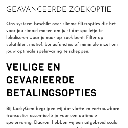
GEAVANCEERDE ZOEKOPTIE
Ons systeem beschikt over slimme filteropties die het
voor jou simpel maken om juist dat spelletje te
lokaliseren waar je naar op zoek bent. Filter op
volatiliteit, motief, bonusfuncties of minimale inzet om
jouw optimale spelervaring te scheppen.
VEILIGE EN
GEVARIEERDE
BETALINGSOPTIES
Bij LuckyGem begrijpen wij dat vlotte en vertrouwbare
transacties essentieel zijn voor een optimale
spelervaring. Daarom hebben wij een uitgebreid scala