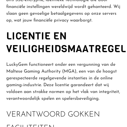
bits SSL-encryptie, identieke technologie die door
financiële instellingen wereldwijd wordt gehanteerd. Wij
slaan geen gevoelige betaalgegevens op onze servers
op, wat jouw financiële privacy waarborgt.
LICENTIE EN
VEILIGHEIDSMAATREGE
LuckyGem functioneert onder een vergunning van de
Maltese Gaming Authority (MGA), een van de hoogst
gerespecteerde regelgevende instanties in de online
gaming-industrie. Deze licentie garandeert dat wij
voldoen aan strakke normen op het vlak van integriteit,
verantwoordelijk spelen en spelersbeveiliging.
VERANTWOORD GOKKEN