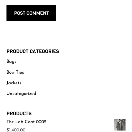
PRODUCT CATEGORIES
Bags
Bow Ties
Jackets
Uncategorized
PRODUCTS
The Lab Coat 0002
$
1,400.00