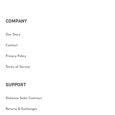
COMPANY
Our Story
Contact
Privacy Policy
Terms of Service
SUPPORT
Distance Sales Contract
Returns & Exchanges