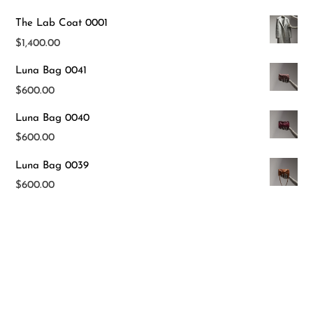
The Lab Coat 0001
$
1,400.00
Luna Bag 0041
$
600.00
Luna Bag 0040
$
600.00
Luna Bag 0039
$
600.00