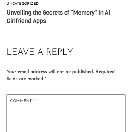
UNCATEGORIZED
Unveiling the Secrets of “Memory” in AI
Girlfriend Apps
LEAVE A REPLY
Your email address will not be published.
Required
fields are marked
*
COMMENT
*