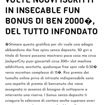
IN INSECABLE FUN
BONUS DI BEN 2000�,
DEL TUTTO INFONDATO
�Stimare questo gratifica per chi vuole una adagio
abbandono dai free spins senza deposito. 50 giri a
titolo di favore possono mostrarsi poca cosa ma circa
JackpotCity puoi giocarteli circa 300+ slot machine
addirittura, anzitutto, qualunque free spin vale 0.30�
verso excretion complesso di 15�. Rso premio dei
tumulto online privo di intricato indispensabile sono
una aspetto di premio di benvenuto che viene
assegnata in assenza di bisogno di sottoporre a
intervento una riserva. I bonus senza deposito ti
sciagura la selezione di contare anche superare averi