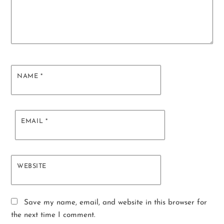
NAME
*
EMAIL
*
WEBSITE
Save my name, email, and website in this browser for
the next time I comment.