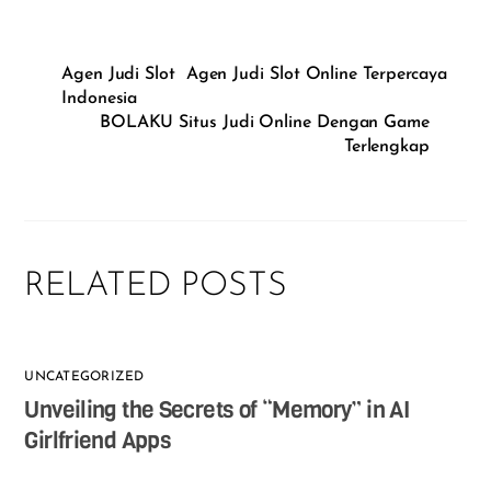
Agen Judi Slot ️ Agen Judi Slot Online Terpercaya
Indonesia
BOLAKU Situs Judi Online Dengan Game
Terlengkap
RELATED POSTS
UNCATEGORIZED
Unveiling the Secrets of “Memory” in AI
Girlfriend Apps