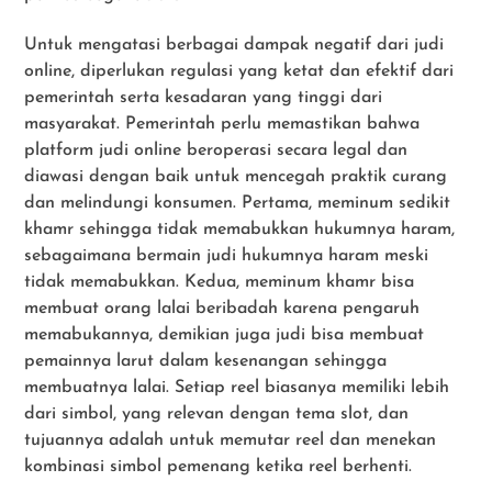
Untuk mengatasi berbagai dampak negatif dari judi
online, diperlukan regulasi yang ketat dan efektif dari
pemerintah serta kesadaran yang tinggi dari
masyarakat. Pemerintah perlu memastikan bahwa
platform judi online beroperasi secara legal dan
diawasi dengan baik untuk mencegah praktik curang
dan melindungi konsumen. Pertama, meminum sedikit
khamr sehingga tidak memabukkan hukumnya haram,
sebagaimana bermain judi hukumnya haram meski
tidak memabukkan. Kedua, meminum khamr bisa
membuat orang lalai beribadah karena pengaruh
memabukannya, demikian juga judi bisa membuat
pemainnya larut dalam kesenangan sehingga
membuatnya lalai. Setiap reel biasanya memiliki lebih
dari simbol, yang relevan dengan tema slot, dan
tujuannya adalah untuk memutar reel dan menekan
kombinasi simbol pemenang ketika reel berhenti.