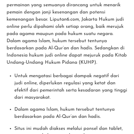
permainan yang semuanya dirancang untuk menarik
pemain dengan janji kesenangan dan potensi
kemenangan besar. Liputan6.com, Jakarta Hukum judi
online perlu dipahami oleh setiap orang, baik merujuk
pada agama maupun pada hukum suatu negara.
Dalam agama Islam, hukum tersebut tentunya
berdasarkan pada Al-Qur’an dan hadis. Sedangkan di
Indonesia hukum judi online dapat mejuruk pada Kitab
Undang-Undang Hukum Pidana (KUHP).
Untuk mengatasi berbagai dampak negatif dari
judi online, diperlukan regulasi yang ketat dan
efektif dari pemerintah serta kesadaran yang tinggi
dari masyarakat.
Dalam agama Islam, hukum tersebut tentunya
berdasarkan pada Al-Qur’an dan hadis.
Situs ini mudah diakses melalui ponsel dan tablet,