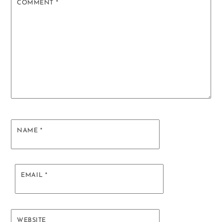
COMMENT
*
NAME
*
EMAIL
*
WEBSITE