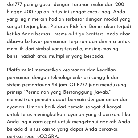
slot777 paling gacor dengan taruhan mulai dari 200
hingga 400 rupiah. Situs ini sangat cocok bagi Anda
yang ingin meraih hadiah terbesar dengan modal yang
sangat terjangkau. Putaran Pick ‘em Bonus akan terjadi
ketika Anda berhasil memukul tiga Scatters. Anda akan
dibawa ke layar permainan terpisah dan diminta untuk
memilih dari simbol yang tersedia, masing-masing
berisi hadiah atau multiplier yang berbeda.
Platform ini memastikan keamanan dan keadilan
permainan dengan teknologi enkripsi canggih dan
sistem pemantauan 24 jam. OLE777 juga mendukung
prinsip “Permainan yang Bertanggung Jawab,”
memastikan pemain dapat bermain dengan aman dan
nyaman. Umpan balik dari pemain sangat dihargai
untuk terus meningkatkan layanan yang diberikan. Jika
Anda ingin cara cepat untuk mengetahui apakah Anda
berada di situs casino yang dapat Anda percayai,
periksa segel eCOGRA.