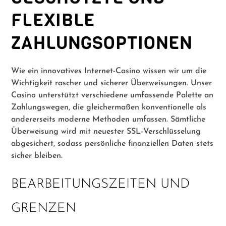
FLEXIBLE
ZAHLUNGSOPTIONEN
Wie ein innovatives Internet-Casino wissen wir um die
Wichtigkeit rascher und sicherer Überweisungen. Unser
Casino unterstützt verschiedene umfassende Palette an
Zahlungswegen, die gleichermaßen konventionelle als
andererseits moderne Methoden umfassen. Sämtliche
Überweisung wird mit neuester SSL-Verschlüsselung
abgesichert, sodass persönliche finanziellen Daten stets
sicher bleiben.
BEARBEITUNGSZEITEN UND
GRENZEN