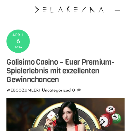
Skip
Men
to
content
APRIL
6
2026
Golisimo Casino – Euer Premium-
Spielerlebnis mit exzellenten
Gewinnchancen
Uncategorized
0
WEBCOZUMLERI