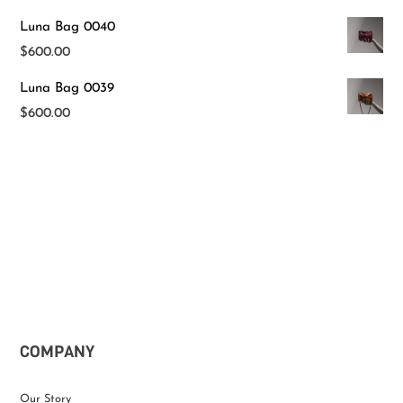
Luna Bag 0040
$
600.00
Luna Bag 0039
$
600.00
COMPANY
Our Story