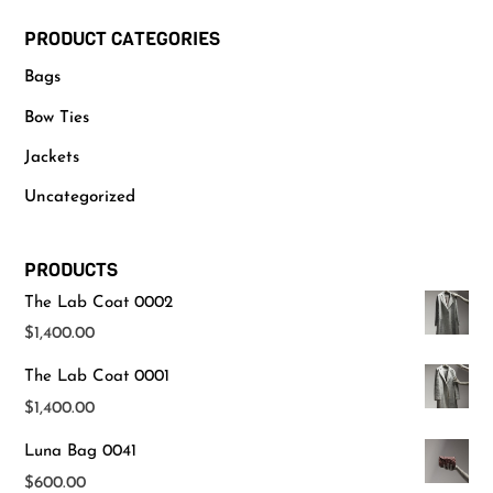
PRODUCT CATEGORIES
Bags
Bow Ties
Jackets
Uncategorized
PRODUCTS
The Lab Coat 0002
$
1,400.00
The Lab Coat 0001
$
1,400.00
Luna Bag 0041
$
600.00