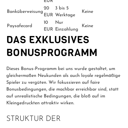
EUR
20
3 bis 5
Banküberweisung
Keine
EUR
Werktage
10
Nur
Paysafecard
Keine
EUR
Einzahlung
DAS EXKLUSIVES
BONUSPROGRAMM
Dieses Bonus-Programm bei uns wurde gestaltet, um
gleichermaßen Neukunden als auch loyale regelmäßige
Spieler zu vergüten. Wir fokussieren auf faire
Bonusbedingungen, die machbar erreichbar sind, statt
auf unrealistische Bedingungen, die bloß auf im
Kleingedruckten attraktiv wirken.
STRUKTUR DER