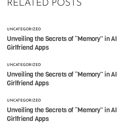
RELATED POSTS
UNCATEGORIZED
Unveiling the Secrets of “Memory” in AI
Girlfriend Apps
UNCATEGORIZED
Unveiling the Secrets of “Memory” in AI
Girlfriend Apps
UNCATEGORIZED
Unveiling the Secrets of “Memory” in AI
Girlfriend Apps