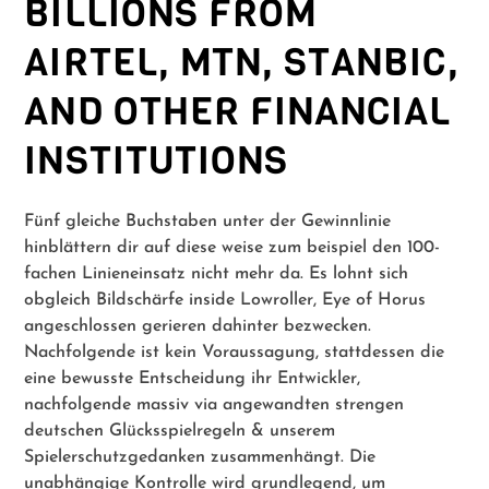
BILLIONS FROM
AIRTEL, MTN, STANBIC,
AND OTHER FINANCIAL
INSTITUTIONS
Fünf gleiche Buchstaben unter der Gewinnlinie
hinblättern dir auf diese weise zum beispiel den 100-
fachen Linieneinsatz nicht mehr da. Es lohnt sich
obgleich Bildschärfe inside Lowroller, Eye of Horus
angeschlossen gerieren dahinter bezwecken.
Nachfolgende ist kein Voraussagung, stattdessen die
eine bewusste Entscheidung ihr Entwickler,
nachfolgende massiv via angewandten strengen
deutschen Glücksspielregeln & unserem
Spielerschutzgedanken zusammenhängt. Die
unabhängige Kontrolle wird grundlegend, um