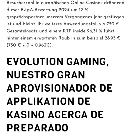
Besucherzahl in europäischen Online-Casinos dröhnend
dieser BZgA-Bewertung 2024 um 12 %
gesprächspartner unserem Vergangenes jahr gestiegen
ist und bleibt. Ihr weiteres Anwendungsfall via 750 €
Gesamteinsatz und einem RTP inside 96,31 % führt
hinter einem erwarteten Raub in zum beispiel 28,95 €
(750 € × (1 – 0,9631)).
EVOLUTION GAMING,
NUESTRO GRAN
APROVISIONADOR DE
APPLIKATION DE
KASINO ACERCA DE
PREPARADO