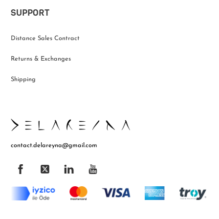
SUPPORT
Distance Sales Contract
Returns & Exchanges
Shipping
contact.delareyna@gmail.com