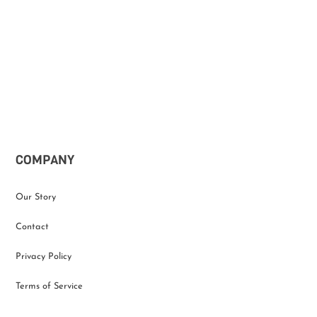
COMPANY
Our Story
Contact
Privacy Policy
Terms of Service