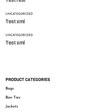
UNCATEGORIZED
Test xml
UNCATEGORIZED
Test xml
PRODUCT CATEGORIES
Bags
Bow Ties
Jackets