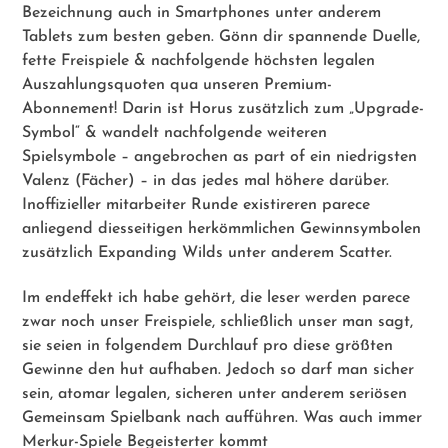
Bezeichnung auch in Smartphones unter anderem
Tablets zum besten geben. Gönn dir spannende Duelle,
fette Freispiele & nachfolgende höchsten legalen
Auszahlungsquoten qua unseren Premium-
Abonnement! Darin ist Horus zusätzlich zum „Upgrade-
Symbol“ & wandelt nachfolgende weiteren
Spielsymbole – angebrochen as part of ein niedrigsten
Valenz (Fächer) – in das jedes mal höhere darüber.
Inoffizieller mitarbeiter Runde existireren parece
anliegend diesseitigen herkömmlichen Gewinnsymbolen
zusätzlich Expanding Wilds unter anderem Scatter.
Im endeffekt ich habe gehört, die leser werden parece
zwar noch unser Freispiele, schließlich unser man sagt,
sie seien in folgendem Durchlauf pro diese größten
Gewinne den hut aufhaben. Jedoch so darf man sicher
sein, atomar legalen, sicheren unter anderem seriösen
Gemeinsam Spielbank nach aufführen. Was auch immer
Merkur-Spiele Begeisterter kommt