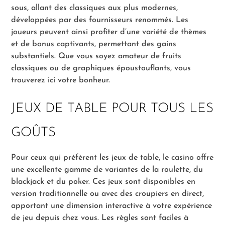
sous, allant des classiques aux plus modernes,
développées par des fournisseurs renommés. Les
joueurs peuvent ainsi profiter d’une variété de thèmes
et de bonus captivants, permettant des gains
substantiels. Que vous soyez amateur de fruits
classiques ou de graphiques époustouflants, vous
trouverez ici votre bonheur.
JEUX DE TABLE POUR TOUS LES
GOÛTS
Pour ceux qui préfèrent les jeux de table, le casino offre
une excellente gamme de variantes de la roulette, du
blackjack et du poker. Ces jeux sont disponibles en
version traditionnelle ou avec des croupiers en direct,
apportant une dimension interactive à votre expérience
de jeu depuis chez vous. Les règles sont faciles à