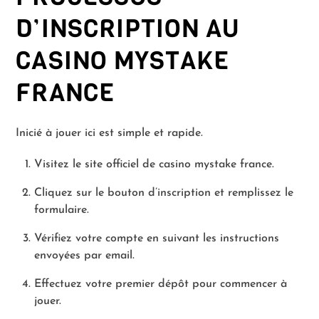
D’INSCRIPTION AU
CASINO MYSTAKE
FRANCE
Inicié à jouer ici est simple et rapide.
Visitez le site officiel de casino mystake france.
Cliquez sur le bouton d’inscription et remplissez le
formulaire.
Vérifiez votre compte en suivant les instructions
envoyées par email.
Effectuez votre premier dépôt pour commencer à
jouer.