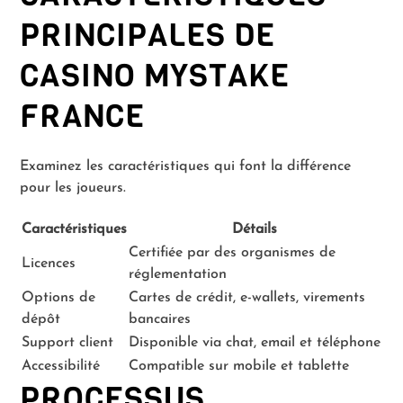
PRINCIPALES DE
CASINO MYSTAKE
FRANCE
Examinez les caractéristiques qui font la différence
pour les joueurs.
Caractéristiques
Détails
Certifiée par des organismes de
Licences
réglementation
Options de
Cartes de crédit, e-wallets, virements
dépôt
bancaires
Support client
Disponible via chat, email et téléphone
Accessibilité
Compatible sur mobile et tablette
PROCESSUS