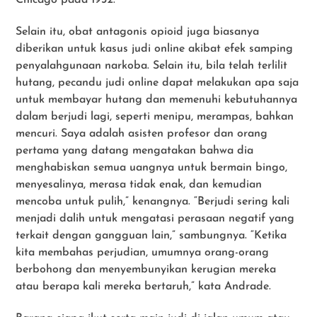
Chicago pada 1932.
Selain itu, obat antagonis opioid juga biasanya
diberikan untuk kasus judi online akibat efek samping
penyalahgunaan narkoba. Selain itu, bila telah terlilit
hutang, pecandu judi online dapat melakukan apa saja
untuk membayar hutang dan memenuhi kebutuhannya
dalam berjudi lagi, seperti menipu, merampas, bahkan
mencuri. Saya adalah asisten profesor dan orang
pertama yang datang mengatakan bahwa dia
menghabiskan semua uangnya untuk bermain bingo,
menyesalinya, merasa tidak enak, dan kemudian
mencoba untuk pulih,” kenangnya. “Berjudi sering kali
menjadi dalih untuk mengatasi perasaan negatif yang
terkait dengan gangguan lain,” sambungnya. “Ketika
kita membahas perjudian, umumnya orang-orang
berbohong dan menyembunyikan kerugian mereka
atau berapa kali mereka bertaruh,” kata Andrade.