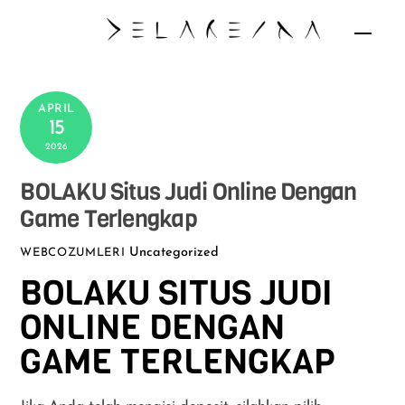
Skip
Men
to
content
APRIL
15
2026
BOLAKU Situs Judi Online Dengan
Game Terlengkap
Uncategorized
WEBCOZUMLERI
BOLAKU SITUS JUDI
ONLINE DENGAN
GAME TERLENGKAP