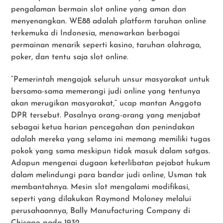
pengalaman bermain slot online yang aman dan
menyenangkan. WE88 adalah platform taruhan online
terkemuka di Indonesia, menawarkan berbagai
permainan menarik seperti kasino, taruhan olahraga,
poker, dan tentu saja slot online.
“Pemerintah mengajak seluruh unsur masyarakat untuk
bersama-sama memerangi judi online yang tentunya
akan merugikan masyarakat,” ucap mantan Anggota
DPR tersebut. Pasalnya orang-orang yang menjabat
sebagai ketua harian pencegahan dan penindakan
adalah mereka yang selama ini memang memiliki tugas
pokok yang sama meskipun tidak masuk dalam satgas.
Adapun mengenai dugaan keterlibatan pejabat hukum
dalam melindungi para bandar judi online, Usman tak
membantahnya. Mesin slot mengalami modifikasi,
seperti yang dilakukan Raymond Moloney melalui
perusahaannya, Bally Manufacturing Company di