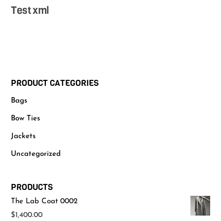
Test xml
PRODUCT CATEGORIES
Bags
Bow Ties
Jackets
Uncategorized
PRODUCTS
The Lab Coat 0002
$
1,400.00