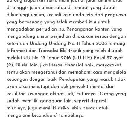
Barang siapa ikut serta main judi di jalan umum atau
di pinggir jalan umum atau di tempat yang dapat
dikunjungi umum, kecuali kalau ada izin dari penguasa
yang berwenang yang telah memberi izin untuk
mengadakan perjudian itu. Penanganan konten yang
mengandung unsur perjudian dilakukan sesuai dengan
ketentuan Undang-Undang No. 11 Tahun 2008 tentang
Informasi dan Transaksi Elektronik yang telah diubah
melalui UU No. 19 Tahun 2016 (UU ITE) Pasal 27 ayat
(2). Di sisi lain, jika literasi finansial baik, masyarakat
tentu akan mengetahui dan memahami cara mengelola
keuangan dengan baik. Pendapatan yang masuk tidak
akan bisa menutupi dampak penyakit mental dan
kesulitan keuangan akibat judi,” tuturnya. “Orang yang
sudah memiliki gangguan lain, seperti depresi
misalnya, juga memiliki risiko lebih besar untuk
mengalami kecanduan,” tambahnya.