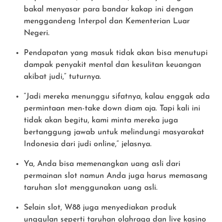
bakal menyasar para bandar kakap ini dengan
menggandeng Interpol dan Kementerian Luar
Negeri.
Pendapatan yang masuk tidak akan bisa menutupi
dampak penyakit mental dan kesulitan keuangan
akibat judi,” tuturnya.
“Jadi mereka menunggu sifatnya, kalau enggak ada
permintaan men-take down diam aja. Tapi kali ini
tidak akan begitu, kami minta mereka juga
bertanggung jawab untuk melindungi masyarakat
Indonesia dari judi online,” jelasnya.
Ya, Anda bisa memenangkan uang asli dari
permainan slot namun Anda juga harus memasang
taruhan slot menggunakan uang asli.
Selain slot, W88 juga menyediakan produk
unggulan seperti taruhan olahraga dan live kasino