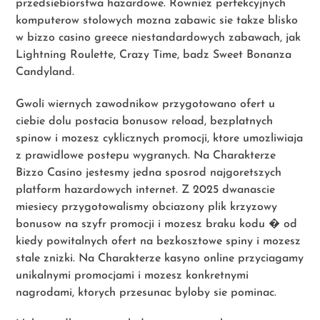
przedsiebiorstwa hazardowe. Rowniez perfekcyjnych
komputerow stolowych mozna zabawic sie takze blisko
w bizzo casino greece niestandardowych zabawach, jak
Lightning Roulette, Crazy Time, badz Sweet Bonanza
Candyland.
Gwoli wiernych zawodnikow przygotowano ofert u
ciebie dolu postacia bonusow reload, bezplatnych
spinow i mozesz cyklicznych promocji, ktore umozliwiaja
z prawidlowe postepu wygranych. Na Charakterze
Bizzo Casino jestesmy jedna sposrod najgoretszych
platform hazardowych internet. Z 2025 dwanascie
miesiecy przygotowalismy obciazony plik krzyzowy
bonusow na szyfr promocji i mozesz braku kodu � od
kiedy powitalnych ofert na bezkosztowe spiny i mozesz
stale znizki. Na Charakterze kasyno online przyciagamy
unikalnymi promocjami i mozesz konkretnymi
nagrodami, ktorych przesunac byloby sie pominac.