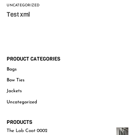
UNCATEGORIZED
Test xml
PRODUCT CATEGORIES
Bags
Bow Ties
Jackets
Uncategorized
PRODUCTS
The Lab Coat 0002