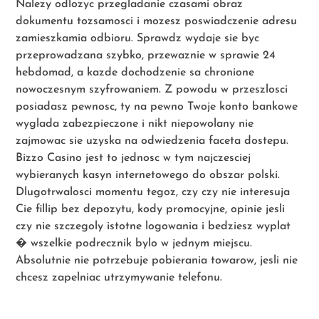
Nalezy odlozyc przegladanie czasami obraz
dokumentu tozsamosci i mozesz poswiadczenie adresu
zamieszkamia odbioru. Sprawdz wydaje sie byc
przeprowadzana szybko, przewaznie w sprawie 24
hebdomad, a kazde dochodzenie sa chronione
nowoczesnym szyfrowaniem. Z powodu w przeszlosci
posiadasz pewnosc, ty na pewno Twoje konto bankowe
wyglada zabezpieczone i nikt niepowolany nie
zajmowac sie uzyska na odwiedzenia faceta dostepu.
Bizzo Casino jest to jednosc w tym najczesciej
wybieranych kasyn internetowego do obszar polski.
Dlugotrwalosci momentu tegoz, czy czy nie interesuja
Cie fillip bez depozytu, kody promocyjne, opinie jesli
czy nie szczegoly istotne logowania i bedziesz wyplat
� wszelkie podrecznik bylo w jednym miejscu.
Absolutnie nie potrzebuje pobierania towarow, jesli nie
chcesz zapelniac utrzymywanie telefonu.