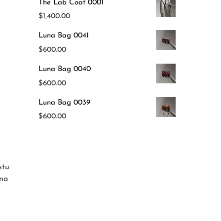
The Lab Coat 0001
$
1,400.00
Luna Bag 0041
$
600.00
Luna Bag 0040
$
600.00
Luna Bag 0039
$
600.00
stu
wna