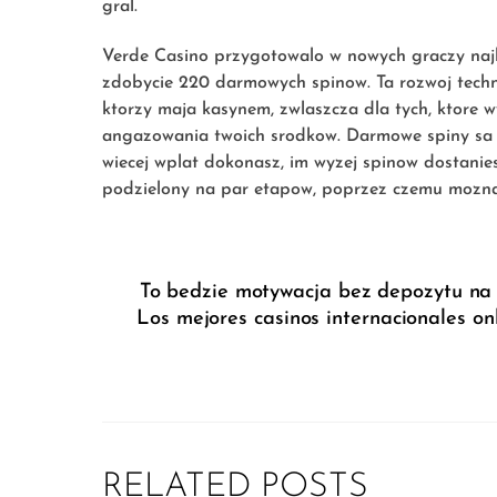
gral.
Verde Casino przygotowalo w nowych graczy najb
zdobycie 220 darmowych spinow. Ta rozwoj tech
ktorzy maja kasynem, zwlaszcza dla tych, ktore 
angazowania twoich srodkow. Darmowe spiny sa 
wiecej wplat dokonasz, im wyzej spinow dostanie
podzielony na par etapow, poprzez czemu mozna 
To bedzie motywacja bez depozytu na
Los mejores casinos internacionales o
RELATED POSTS