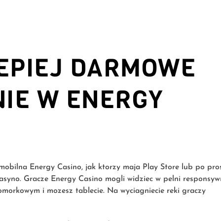
LEPIEJ DARMOWE
IE W ENERGY
ilna Energy Casino, jak ktorzy maja Play Store lub po pro
 kasyno. Gracze Energy Casino mogli widziec w pelni responsy
omorkowym i mozesz tablecie. Na wyciagniecie reki graczy