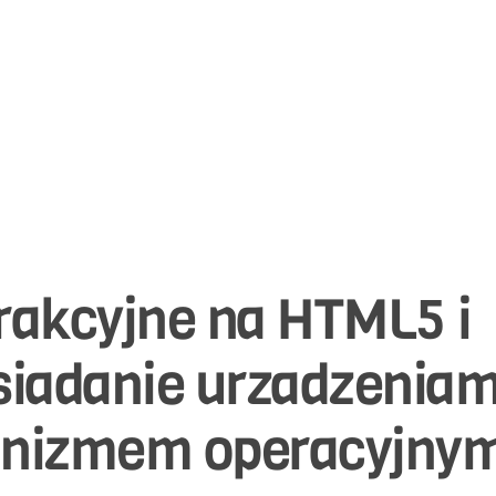
trakcyjne na HTML5 i
iadanie urzadzeniam
ganizmem operacyjny