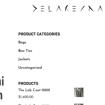
PRODUCT CATEGORIES
Bags
Bow Ties
Jackets
Uncategorized
i
PRODUCTS
m
The Lab Coat 0002
$
1,400.00