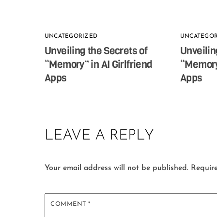
UNCATEGORIZED
UNCATEGOR
Unveiling the Secrets of
Unveilin
“Memory” in AI Girlfriend
“Memory”
Apps
Apps
LEAVE A REPLY
Your email address will not be published.
Requir
COMMENT
*