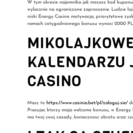
W tym okresie najemnika jak mozesz kod kuponu 
wylacznie na ograniczone zaproszenie. Ludzie lo
niski Energy Casino motywacja, priorytetowe zys
ramach cotygodniowego bonusu wynosi 2000 P
MIKOLAJKOWE
KALENDARZU 
CASINO
Masz to
https://www.casinia.bet/pl/zaloguj-sie/
do
Pracujac ktorzy maja welcome bonusu, w Energy k
ma twoj swoj zasady, koniecznosc obrotu oraz cz