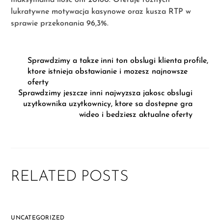
maksymalna ilosc oni 20160. Oferuje roznych
lukratywne motywacja kasynowe oraz kusza RTP w
sprawie przekonania 96,3%.
Sprawdzimy a takze inni ton obslugi klienta profile,
ktore istnieja obstawianie i mozesz najnowsze
oferty
Sprawdzimy jeszcze inni najwyzsza jakosc obslugi
uzytkownika uzytkownicy, ktore sa dostepne gra
wideo i bedziesz aktualne oferty
RELATED POSTS
UNCATEGORIZED