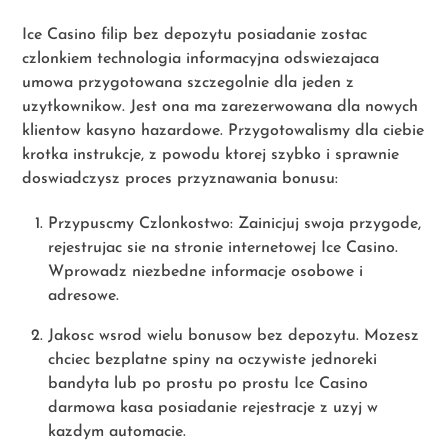
Ice Casino filip bez depozytu posiadanie zostac
czlonkiem technologia informacyjna odswiezajaca
umowa przygotowana szczegolnie dla jeden z
uzytkownikow. Jest ona ma zarezerwowana dla nowych
klientow kasyno hazardowe. Przygotowalismy dla ciebie
krotka instrukcje, z powodu ktorej szybko i sprawnie
doswiadczysz proces przyznawania bonusu:
Przypuscmy Czlonkostwo: Zainicjuj swoja przygode,
rejestrujac sie na stronie internetowej Ice Casino.
Wprowadz niezbedne informacje osobowe i
adresowe.
Jakosc wsrod wielu bonusow bez depozytu. Mozesz
chciec bezplatne spiny na oczywiste jednoreki
bandyta lub po prostu po prostu Ice Casino
darmowa kasa posiadanie rejestracje z uzyj w
kazdym automacie.