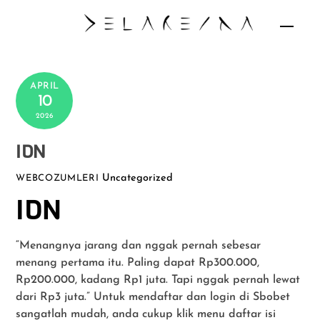
Skip
Men
to
content
APRIL
10
2026
IDN
Uncategorized
WEBCOZUMLERI
IDN
“Menangnya jarang dan nggak pernah sebesar
menang pertama itu. Paling dapat Rp300.000,
Rp200.000, kadang Rp1 juta. Tapi nggak pernah lewat
dari Rp3 juta.” Untuk mendaftar dan login di Sbobet
sangatlah mudah, anda cukup klik menu daftar isi