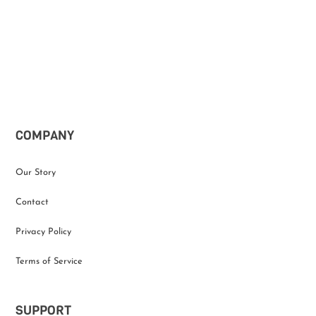
COMPANY
Our Story
Contact
Privacy Policy
Terms of Service
SUPPORT