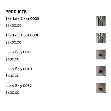
PRODUCTS
The Lab Coat 0002
$
1,400.00
The Lab Coat 0001
$
1,400.00
Luna Bag 0041
$
600.00
Luna Bag 0040
$
600.00
Luna Bag 0039
$
600.00