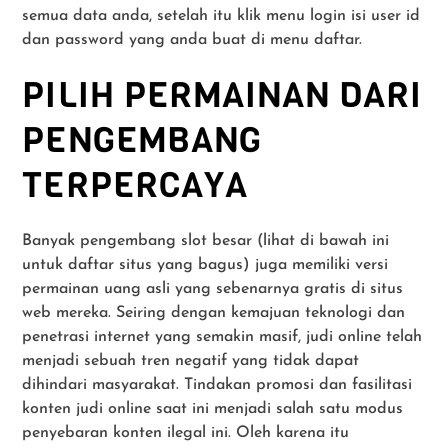
semua data anda, setelah itu klik menu login isi user id
dan password yang anda buat di menu daftar.
PILIH PERMAINAN DARI
PENGEMBANG
TERPERCAYA
Banyak pengembang slot besar (lihat di bawah ini
untuk daftar situs yang bagus) juga memiliki versi
permainan uang asli yang sebenarnya gratis di situs
web mereka. Seiring dengan kemajuan teknologi dan
penetrasi internet yang semakin masif, judi online telah
menjadi sebuah tren negatif yang tidak dapat
dihindari masyarakat. Tindakan promosi dan fasilitasi
konten judi online saat ini menjadi salah satu modus
penyebaran konten ilegal ini. Oleh karena itu