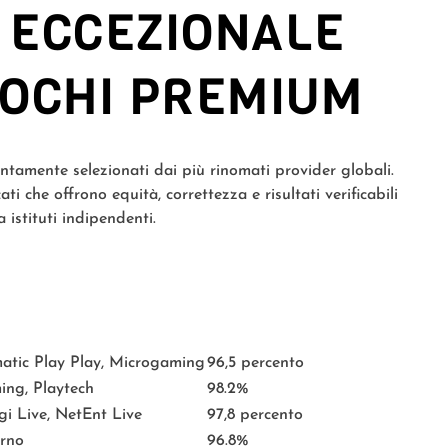
 ECCEZIONALE
IOCHI PREMIUM
tentamente selezionati dai più rinomati provider globali.
i che offrono equità, correttezza e risultati verificabili
 istituti indipendenti.
atic Play Play, Microgaming
96,5 percento
ing, Playtech
98.2%
gi Live, NetEnt Live
97,8 percento
erno
96.8%