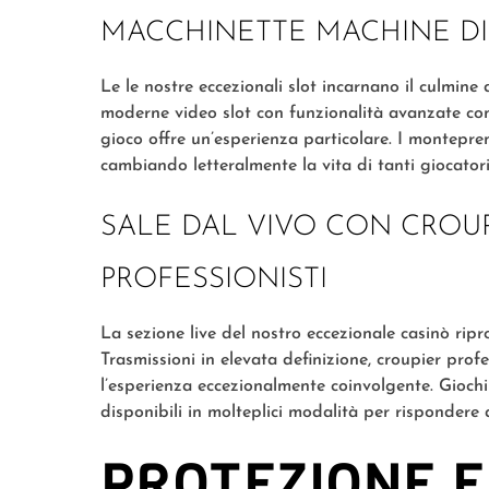
MACCHINETTE MACHINE D
Le le nostre eccezionali slot incarnano il culmine d
moderne video slot con funzionalità avanzate co
gioco offre un’esperienza particolare. I montepre
cambiando letteralmente la vita di tanti giocatori
SALE DAL VIVO CON CROUP
PROFESSIONISTI
La sezione live del nostro eccezionale casinò ripr
Trasmissioni in elevata definizione, croupier prof
l’esperienza eccezionalmente coinvolgente. Giochi
disponibili in molteplici modalità per rispondere 
PROTEZIONE E