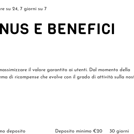
e su 24, 7 giorni su 7
NUS E BENEFICI
assimizzare il valore garantito ai utenti. Dal momento della
ema di ricompense che evolve con il grado di attività sulla nos
imo deposito
Deposito minimo €20
30 giorni