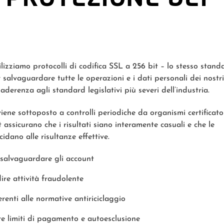
tilizziamo protocolli di codifica SSL a 256 bit – lo stesso stand
 salvaguardare tutte le operazioni e i dati personali dei nostri
derenza agli standard legislativi più severi dell’industria.
iene sottoposto a controlli periodiche da organismi certificato
sicurano che i risultati siano interamente casuali e che le
idano alle risultanze effettive.
 salvaguardare gli account
ire attività fraudolente
erenti alle normative antiriciclaggio
re limiti di pagamento e autoesclusione