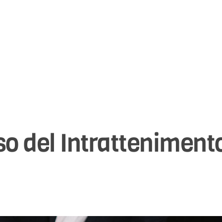
so del Intratteniment