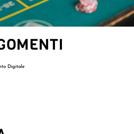
RGOMENTI
nto Digitale