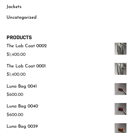
Jackets
Uncategorized
PRODUCTS
The Lab Coat 0002
$
1,400.00
The Lab Coat 0001
$
1,400.00
Luna Bag 0041
$
600.00
Luna Bag 0040
$
600.00
Luna Bag 0039