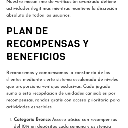
Nuestro mecanismo de verificación avanzado detiene
actividades ilegítimas mientras mantiene la discreción
absoluta de todos los usuarios.
PLAN DE
RECOMPENSAS Y
BENEFICIOS
Reconocemos y compensamos la constancia de los
clientes mediante cierto sistema escalonado de niveles
que proporciona ventajas exclusivas. Cada jugada
suma a esta recopilación de unidades canjeables por
recompensas, rondas gratis con acceso prioritario para
actividades especiales.
Categoría Bronce:
Acceso básico con recompensas
del 10% en depósitos cada semana y asistencia