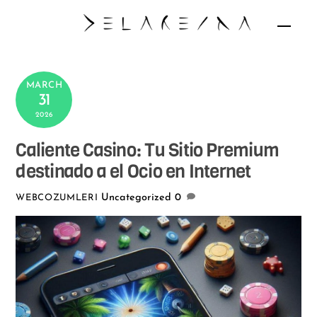
Skip
Men
to
content
MARCH
31
2026
Caliente Casino: Tu Sitio Premium
destinado a el Ocio en Internet
Uncategorized
0
WEBCOZUMLERI