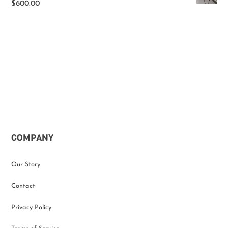
$
600.00
COMPANY
Our Story
Contact
Privacy Policy