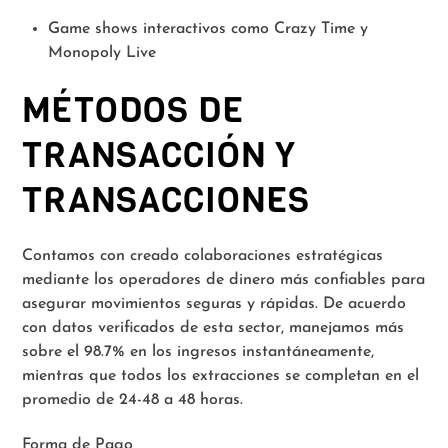
Game shows interactivos como Crazy Time y
Monopoly Live
MÉTODOS DE
TRANSACCIÓN Y
TRANSACCIONES
Contamos con creado colaboraciones estratégicas
mediante los operadores de dinero más confiables para
asegurar movimientos seguras y rápidas. De acuerdo
con datos verificados de esta sector, manejamos más
sobre el 98.7% en los ingresos instantáneamente,
mientras que todos los extracciones se completan en el
promedio de 24-48 a 48 horas.
Forma de Pago