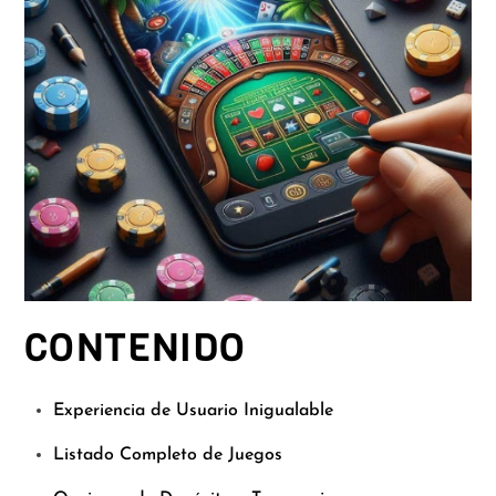
CONTENIDO
Experiencia de Usuario Inigualable
Listado Completo de Juegos