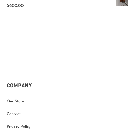
$
600.00
COMPANY
Our Story
Contact
Privacy Policy