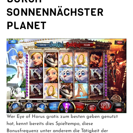
SONNENNÄCHSTER
PLANET
Wer Eye of Horus gratis zum besten geben genutzt
hat, kennt bereits dies Spieltempo, diese
Bonusfrequenz unter anderem die Tätigkeit der