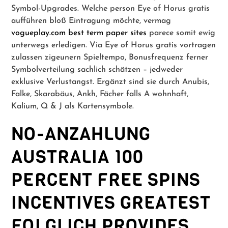
Symbol-Upgrades. Welche person Eye of Horus gratis
aufführen bloß Eintragung möchte, vermag
vogueplay.com best term paper sites
parece somit ewig
unterwegs erledigen. Via Eye of Horus gratis vortragen
zulassen zigeunern Spieltempo, Bonusfrequenz ferner
Symbolverteilung sachlich schätzen – jedweder
exklusive Verlustangst. Ergänzt sind sie durch Anubis,
Falke, Skarabäus, Ankh, Fächer falls A wohnhaft,
Kalium, Q & J als Kartensymbole.
NO-ANZAHLUNG
AUSTRALIA 100
PERCENT FREE SPINS
INCENTIVES GREATEST
FOLGLICH PROVIDES