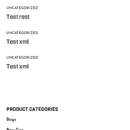
UNCATEGORIZED
Test rest
UNCATEGORIZED
Test xml
UNCATEGORIZED
Test xml
PRODUCT CATEGORIES
Bags