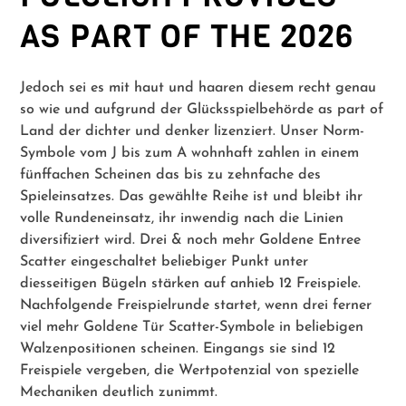
AS PART OF THE 2026
Jedoch sei es mit haut und haaren diesem recht genau
so wie und aufgrund der Glücksspielbehörde as part of
Land der dichter und denker lizenziert. Unser Norm-
Symbole vom J bis zum A wohnhaft zahlen in einem
fünffachen Scheinen das bis zu zehnfache des
Spieleinsatzes. Das gewählte Reihe ist und bleibt ihr
volle Rundeneinsatz, ihr inwendig nach die Linien
diversifiziert wird. Drei & noch mehr Goldene Entree
Scatter eingeschaltet beliebiger Punkt unter
diesseitigen Bügeln stärken auf anhieb 12 Freispiele.
Nachfolgende Freispielrunde startet, wenn drei ferner
viel mehr Goldene Tür Scatter-Symbole in beliebigen
Walzenpositionen scheinen. Eingangs sie sind 12
Freispiele vergeben, die Wertpotenzial von spezielle
Mechaniken deutlich zunimmt.